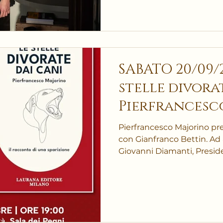
SABATO 20/09/202
stelle divorate
Pierfrancesc
Pierfrancesco Majorino pres
con Gianfranco Bettin. Ad aprire l’incontro sarà
Giovanni Diamanti, Presid
Monte di Pietà di Vicenza.