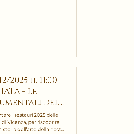
2025 h. 11:00 -
IATA - Le
umentali del
à di Vicenza
are i restauri 2025 delle
 di Vicenza, per riscoprire
storia dell’arte della nostra