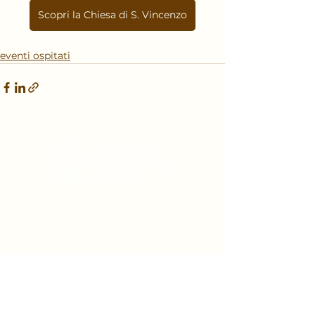
Scopri la Chiesa di S. Vincenzo
eventi ospitati
Contrà delle Morette, 17
36100, Vicenza
Tel.
0444 322928
info@fondazionemontedipietadivicenza.it