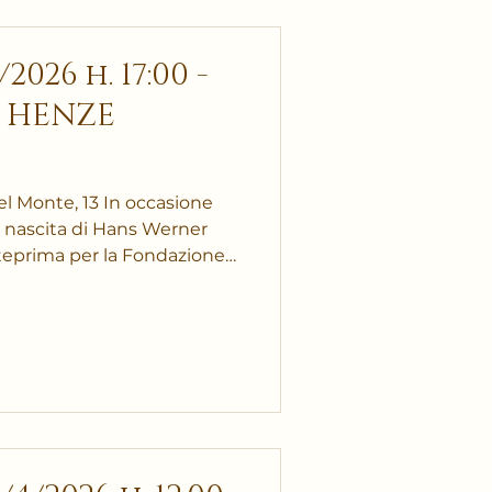
026 h. 17:00 -
 HENZE
l Monte, 13 In occasione
a nascita di Hans Werner
teprima per la Fondazione
"Royal Winter Music", il
ona. Ingresso libero senza
rimento dei posti