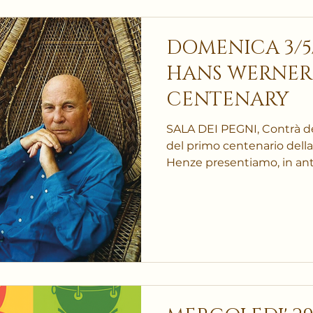
DOMENICA 3/5/2
HANS WERNER
CENTENARY
SALA DEI PEGNI, Contrà de
del primo centenario dell
Henze presentiamo, in an
Monte di Pietà di Vicenza, 
nuovo CD di Stefano Grond
prenotazione fino ad esau