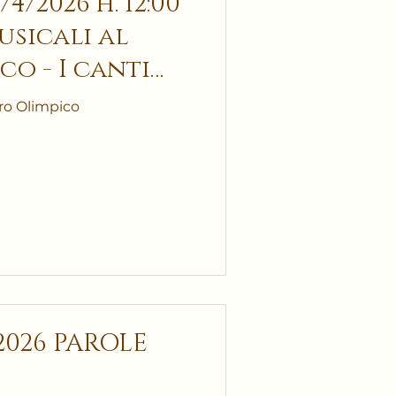
4/2026 h. 12:00
co - I canti
tro Olimpico
/2026 PAROLE