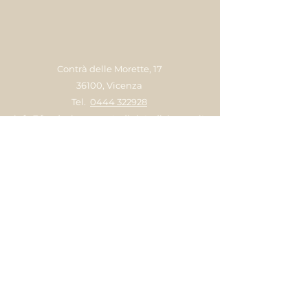
Contrà delle Morette, 17
36100, Vicenza
Tel.
0444 322928
info@fondazionemontedipietadivicenza.it
©2024 by Fondazione Monte di Pietà
C.F.:
00538040247
Trasparenza
Privacy Policy